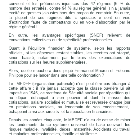
convient et les prétendues injustices des 42 régimes (6 % du
nombre des retraités, contre 94 % au régime général !) n’a jamais
excité de grosses jalousies hors des propos de comptoir. En outre,
la plupart de ces régimes dits « spéciaux » sont en voie
d’extinction faute de combattants ou en voie d’absorption par le
régime général !
En outre, les avantages spécifiques (SNCF) relèvent de
conventions collectives ou de spécificité professionnelles.
Quant à l’équilibre financier de système, selon les rapports
officiels, si les dépenses restent stables, les recettes ont stagné,
sinon baissé, notamment par le biais des exonérations de
cotisations sur les heures supplémentaires.
Alors, quelle mouche a donc piqué Emmanuel Macron et Edouard
Philippe pour se lancer dans une telle confrontation ?
Le MEDEF (organisation patronale) n’est peut-être pas étranger à
cette affaire : il n’a jamais accepté que la classe ouvrière lui ait
imposé en 1945, ce système de Sécurité sociale par répartition qui
au départ échappait à son pouvoir et dont la masse des
cotisations, salaire socialisé et mutualisé est reversée chaque jour
en prestations sociales, au lendemain de son encaissement,
échappant ainsi aux circuits et la spéculation financières.
Depuis les années cinquante, le MEDEF n’a eu de cesse de miner
les fondements de ce système universel de base couvrant les
risques maladie, invalidité, décès, maternité, Accidents du travail
et maladies professionnelles, famille et vieillesse.