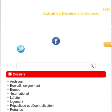
Jean 
Extrait du Discours à la Jeunesse
Le courage, c'est de chercher la vérité et de la dire ; c'est de ne pas sub
mensonge triomphant qui passe, et de ne pas faire écho, de notre âme
bouche et de nos mains aux applaudissements imbéciles et aux
fanatiques.
Dossiers
Archives
Ecole/Enseignement
Europe
International
Laïcité
logement
République et décentralisation
Retraites