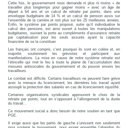
Cette fois, le gouvernement nous demande ni plus ni moins « de
travailler plus longtemps pour gagner moins » avec un âge de
départ à 64 ans et un calcul de retraite par points, dans une
enveloppe budgétaire de 14 % et un calcul de pension assis sur
l’ensemble de la carrière et non plus sur les 25 meilleures années.
Enfin, le système par points proposé, outre qu’il individualise le
calcul des pensions, est ainsi ouvert à toutes les manipulations
budgétaires, ouvrant la porte au compléments d’assurance retraite
par capitalisation pour les seuls assurés ayant la capacité
financière de se la constituer.
Les français ont compris, c’est pourquoi ils sont en colère et, en
majorité, soutiennent les grévistes et participent aux
manifestations. La mise en cause de notre système retraite est
l’étincelle qui met le feu à toute la plaine de l’accumulation des
mesures antisociales du gouvernement et du pouvoir envers les
travailleurs.
Le combat est difficile. Certains travailleurs ne peuvent faire grève
avec la menace du licenciement, les dernières lois travail ayant
assoupli la protection des salariés en cas de licenciement injustifié.
Certaines organisations syndicales approuvent le choix de la
retraite par points, tout en s’opposant à l’allongement de la durée
du travail…
Ce mouvement social a donc besoin de notre soutien en tant que
PGE.
Il exige aussi que les partis de gauche s’unissent non seulement
pour soutenir le mouvement, pour exiger ensemble l’abandon du