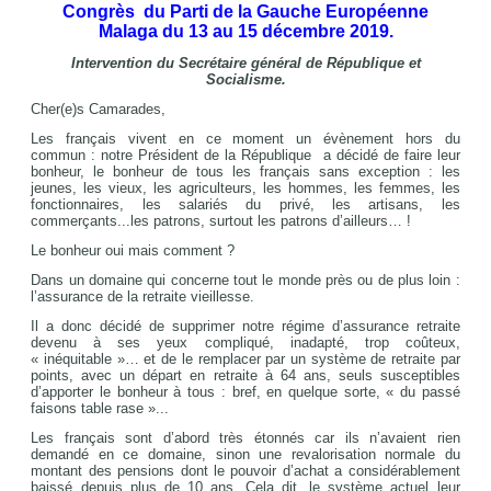
Congrès du Parti de la Gauche Européenne
Malaga du 13 au 15 décembre 2019.
Intervention du Secrétaire général de République et
Socialisme.
Cher(e)s Camarades,
Les français vivent en ce moment un évènement hors du
commun : notre Président de la République a décidé de faire leur
bonheur, le bonheur de tous les français sans exception : les
jeunes, les vieux, les agriculteurs, les hommes, les femmes, les
fonctionnaires, les salariés du privé, les artisans, les
commerçants...les patrons, surtout les patrons d’ailleurs… !
Le bonheur oui mais comment ?
Dans un domaine qui concerne tout le monde près ou de plus loin :
l’assurance de la retraite vieillesse.
Il a donc décidé de supprimer notre régime d’assurance retraite
devenu à ses yeux compliqué, inadapté, trop coûteux,
« inéquitable »… et de le remplacer par un système de retraite par
points, avec un départ en retraite à 64 ans, seuls susceptibles
d’apporter le bonheur à tous : bref, en quelque sorte, « du passé
faisons table rase »...
Les français sont d’abord très étonnés car ils n’avaient rien
demandé en ce domaine, sinon une revalorisation normale du
montant des pensions dont le pouvoir d’achat a considérablement
baissé depuis plus de 10 ans. Cela dit, le système actuel leur