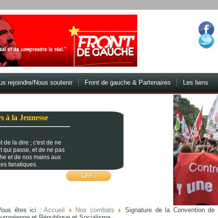
s rejoindre/Nous soutenir
Front de gauche & Partenaires
Les liens
s à la Jeunesse
 de la dire ; c'est de ne
t qui passe, et de ne pas
che et de nos mains aux
es fanatiques.
Lire...
Vous êtes ici :
Accueil
Nos combats
Signature de la Convention de p
européenne et République et Socialisme