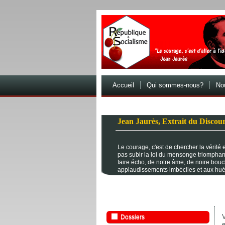
Accueil
Qui sommes-nous?
Nou
Jean Jaurès, Extrait du Discour
Le courage, c'est de chercher la vérité et
pas subir la loi du mensonge triomphan
faire écho, de notre âme, de noire bou
applaudissements imbéciles et aux hué
Dossiers