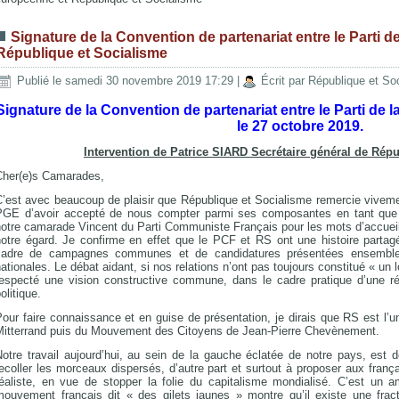
Signature de la Convention de partenariat entre le Parti 
République et Socialisme
Publié le samedi 30 novembre 2019 17:29
|
Écrit par République et So
Signature de la Convention de partenariat entre le Parti d
le 27 octobre 2019.
Intervention de Patrice SIARD Secrétaire général de Répu
Cher(e)s Camarades,
C’est avec beaucoup de plaisir que République et Socialisme remercie viveme
PGE d’avoir accepté de nous compter parmi ses composantes en tant que 
otre camarade Vincent du Parti Communiste Français pour les mots d’accueil 
notre égard. Je confirme en effet que le PCF et RS ont une histoire parta
cadre de campagnes communes et de candidatures présentées ensemble d
ationales. Le débat aidant, si nos relations n’ont pas toujours constitué « un lo
respecté une vision constructive commune, dans le cadre pratique d’une ré
olitique.
our faire connaissance et en guise de présentation, je dirais que RS est l’
Mitterrand puis du Mouvement des Citoyens de Jean-Pierre Chevènement.
otre travail aujourd’hui, au sein de la gauche éclatée de notre pays, est d
ecoller les morceaux dispersés, d’autre part et surtout à proposer aux français
réaliste, en vue de stopper la folie du capitalisme mondialisé. C’est un
mouvement français dit « des gilets jaunes » montre qu’il existe une fractu