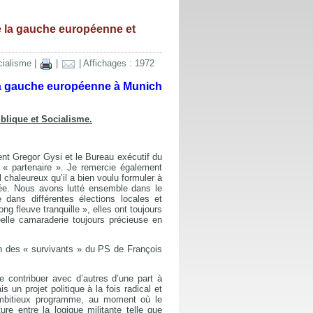
de la gauche européenne et
cialisme
|
|
| Affichages : 1972
e la gauche européenne à Munich
blique et Socialisme.
nt Gregor Gysi et le Bureau exécutif du
« partenaire ». Je remercie également
chaleureux qu’il a bien voulu formuler à
gée. Nous avons lutté ensemble dans le
ans différentes élections locales et
ng fleuve tranquille », elles ont toujours
elle camaraderie toujours précieuse en
un des « survivants » du PS de François
e contribuer avec d’autres d’une part à
 un projet politique à la fois radical et
 ambitieux programme, au moment où le
re entre la logique militante telle que