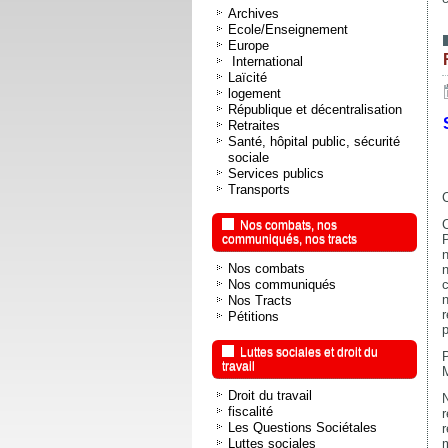
Archives
Ecole/Enseignement
Europe
International
Laïcité
logement
République et décentralisation
Retraites
Santé, hôpital public, sécurité
sociale
Services publics
Transports
Nos combats, nos
communiqués, nos tracts
n
Nos combats
Nos communiqués
n
Nos Tracts
Pétitions
p
Luttes sociales et droit du
P
travail
Droit du travail
N
fiscalité
r
Les Questions Sociétales
Luttes sociales