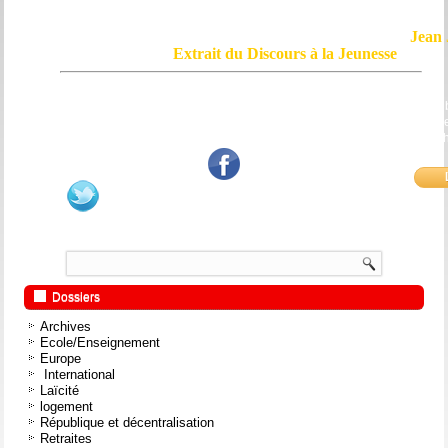
Jean 
Extrait du Discours à la Jeunesse
Le courage, c'est de chercher la vérité et de la dire ; c'est de ne pas sub
mensonge triomphant qui passe, et de ne pas faire écho, de notre âme
bouche et de nos mains aux applaudissements imbéciles et aux
fanatiques.
Dossiers
Archives
Ecole/Enseignement
Europe
International
Laïcité
logement
République et décentralisation
Retraites