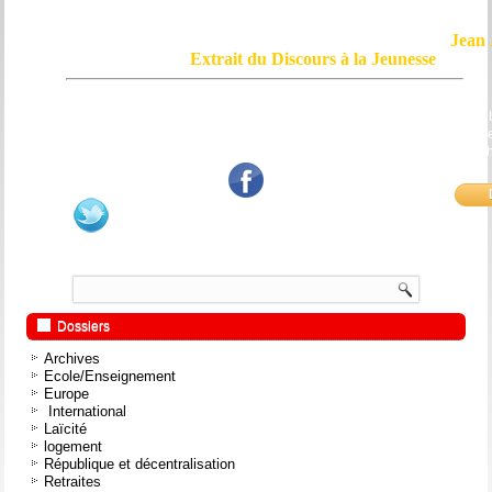
Jean 
Extrait du Discours à la Jeunesse
Le courage, c'est de chercher la vérité et de la dire ; c'est de ne pas sub
mensonge triomphant qui passe, et de ne pas faire écho, de notre âme
bouche et de nos mains aux applaudissements imbéciles et aux
fanatiques.
Dossiers
Archives
Ecole/Enseignement
Europe
International
Laïcité
logement
République et décentralisation
Retraites