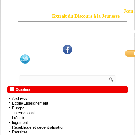
Jean 
Extrait du Discours à la Jeunesse
Le courage, c'est de chercher la vérité et de la dire ; c'est de ne pas sub
mensonge triomphant qui passe, et de ne pas faire écho, de notre âme
bouche et de nos mains aux applaudissements imbéciles et aux
fanatiques.
Dossiers
Archives
Ecole/Enseignement
Europe
International
Laïcité
logement
République et décentralisation
Retraites