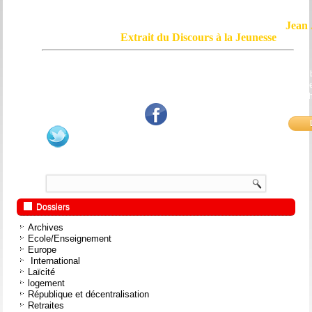
Jean 
Extrait du Discours à la Jeunesse
Le courage, c'est de chercher la vérité et de la dire ; c'est de ne pas sub
mensonge triomphant qui passe, et de ne pas faire écho, de notre âme
bouche et de nos mains aux applaudissements imbéciles et aux
fanatiques.
Dossiers
Archives
Ecole/Enseignement
Europe
International
Laïcité
logement
République et décentralisation
Retraites