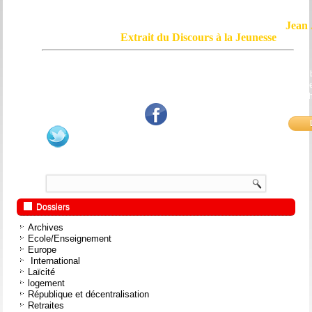
Jean 
Extrait du Discours à la Jeunesse
Le courage, c'est de chercher la vérité et de la dire ; c'est de ne pas sub
mensonge triomphant qui passe, et de ne pas faire écho, de notre âme
bouche et de nos mains aux applaudissements imbéciles et aux
fanatiques.
Dossiers
Archives
Ecole/Enseignement
Europe
International
Laïcité
logement
République et décentralisation
Retraites