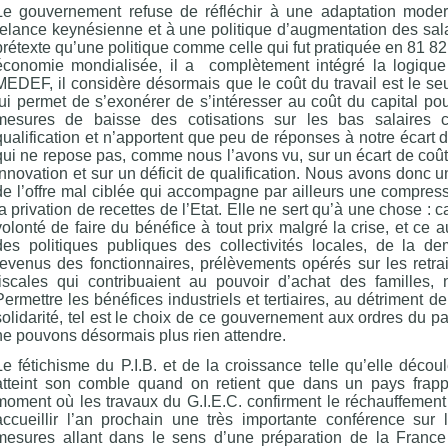
Le gouvernement refuse de réfléchir à une adaptation moder
relance keynésienne et à une politique d’augmentation des sala
prétexte qu’une politique comme celle qui fut pratiquée en 81 82
économie mondialisée, il a complètement intégré la logique
MEDEF, il considère désormais que le coût du travail est le seul
lui permet de s’exonérer de s’intéresser au coût du capital pour
mesures de baisse des cotisations sur les bas salaires c
qualification et n’apportent que peu de réponses à notre écart 
qui ne repose pas, comme nous l’avons vu, sur un écart de coût
innovation et sur un déficit de qualification. Nous avons donc
de l’offre mal ciblée qui accompagne par ailleurs une compre
la privation de recettes de l’Etat. Elle ne sert qu’à une chose : c
volonté de faire du bénéfice à tout prix malgré la crise, et ce 
des politiques publiques des collectivités locales, de la d
revenus des fonctionnaires, prélèvements opérés sur les retr
fiscales qui contribuaient au pouvoir d’achat des familles,
Permettre les bénéfices industriels et tertiaires, au détriment d
solidarité, tel est le choix de ce gouvernement aux ordres du pa
ne pouvons désormais plus rien attendre.
Le fétichisme du P.I.B. et de la croissance telle qu’elle déco
atteint son comble quand on retient que dans un pays frapp
moment où les travaux du G.I.E.C. confirment le réchauffement 
accueillir l’an prochain une très importante conférence sur 
mesures allant dans le sens d’une préparation de la France 