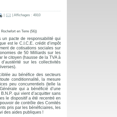
|
| Affichages : 4910
Rochefort en Terre (56))
 un pacte de responsabilité qui
ue est le C.I.C.E. crédit d’impôt
ment de cotisations sociales sur
économies de 50 Milliards sur les
par le citoyen (hausse de la TVA à
’austérité sur les collectivités
diverses).
ciblée au bénéfice des secteurs
oute conditionnalité, la mesure
ices peu concurrentiels (telle la
 Générale qui a bénéficié d’une
 B.N.P. qui vient d’acquitter sans
s le dispositif a été recentré en
pouvoir de contrôle des Comités
ts pris par les bénéficiaires, les
vi des aides publiques !