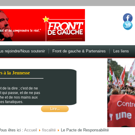
s rejoindre/Nous soutenir
Front de gauche & Partenaires
Les liens
s à la Jeunesse
 de la dire ; c'est de ne
t qui passe, et de ne pas
che et de nos mains aux
es fanatiques.
Lire...
ous êtes ici :
Accueil
fiscalité
Le Pacte de Responsabilité