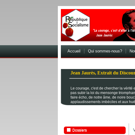
Accueil
Qui sommes-nous?
Nou
Jean Jaurès, Extrait du Discour
Le courage, c'est de chercher la vérité et
pas subir la loi du mensonge triomphan
faire écho, de notre âme, de noire bou
applaudissements imbéciles et aux hué
V
Dossiers