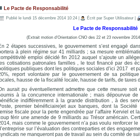
Le Pacte de Responsabilité
Publié le lundi 15 décembre 2014 10:24
|
Écrit par Super Utilisateur
|
Le Pacte de Responsabilité
(Extrait motion d’Orientation CNO des 22 et 23 novembre 2014 
En 2 étapes successives, le gouvernement s’est engagé dans
portera à plein régime sur 41 milliards ; sa mesure emblématiq
compétitivité emploi décidé fin 2012 auquel s’ajoute un allége
les cotisations patronales familles , le tout financé par des 
politiques publiques dont les politiques sociales d’ici 2017 et 
20%, report volontaire par le gouvernement de sa politique d
locales, hausse de la fiscalité locale, hausse de tarifs, de taxes 
On aurait pu éventuellement admettre que cette mesure soit 
soumis à la concurrence internationale ; mais dépourvue de t
bénéficie indifféremment à la grande distribution , à des serv
Poste, premier bénéficiaire)et aux banques, dont la Société
remise fiscale pour la perte engendrée par l’affaire Kerviel et la
coup férir une amende de 9 milliards au Trésor américain. Certe
2014, mais comme le gouvernement n’a pas voulu renforcer le 
d’entreprise sur l’évaluation des contreparties et des engagemen
syndicats ne manqueront pas de travail au sein du comité de sui