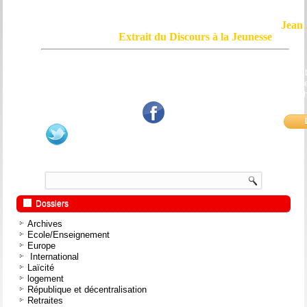
Jean 
Extrait du Discours à la Jeunesse
Le courage, c'est de chercher la vérité et de la dire ; c'est de ne pas sub
mensonge triomphant qui passe, et de ne pas faire écho, de notre âme
bouche et de nos mains aux applaudissements imbéciles et aux
fanatiques.
Dossiers
Archives
Ecole/Enseignement
Europe
International
Laïcité
logement
République et décentralisation
Retraites