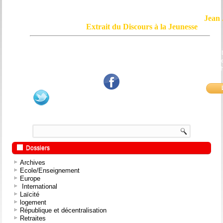
Jean 
Extrait du Discours à la Jeunesse
Le courage, c'est de chercher la vérité et de la dire ; c'est de ne pas sub
mensonge triomphant qui passe, et de ne pas faire écho, de notre âme
bouche et de nos mains aux applaudissements imbéciles et aux
fanatiques.
Dossiers
Archives
Ecole/Enseignement
Europe
International
Laïcité
logement
République et décentralisation
Retraites