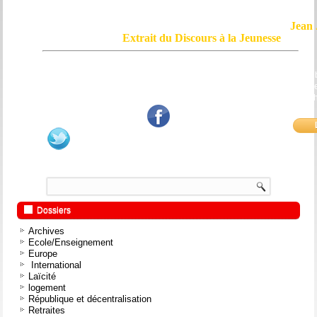
Jean 
Extrait du Discours à la Jeunesse
Le courage, c'est de chercher la vérité et de la dire ; c'est de ne pas sub
mensonge triomphant qui passe, et de ne pas faire écho, de notre âme
bouche et de nos mains aux applaudissements imbéciles et aux
fanatiques.
Dossiers
Archives
Ecole/Enseignement
Europe
International
Laïcité
logement
République et décentralisation
Retraites